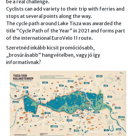
be a real challenge.
Cyclists can add variety to their trip with ferries and
stops at several points along the way.
The cycle path around Lake Tisza was awarded the
title “Cycle Path of the Year” in 2021 and forms part
of the international EuroVelo 11 route.
Szeretnéd inkább kicsit promóciósabb,
„brosúrásabb” hangvételben, vagy jó így
informatívnak?