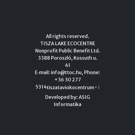
All rights reserved.
TISZA LAKE ECOCENTRE
Nonprofit Public Benefit Ltd.
3388 Poroszló, Kossuth u.
41
E‑mail:
info@ttoc.hu
, Phone:
+36 30 277
5314
tiszataviokocentrum
+1
Developed by: ASIG
Informatika