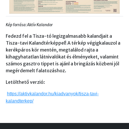
Kép forrása: Aktív Kalandor
Fedezd fel a Tisza-tó legizgalmasabb kalandjait a
Tisza-tavi Kalandtérképpel! A térkép végigkalauzol a
kerékpáros kör mentén, megtalálod rajta a
kihagyhatatlan látnivalókat és élményeket, valamint
számos gasztro tippet is ajánl a bringázás közbeni jól
megérdemelt falatozáshoz.
Letölthető verzió:
https://aktivkalandor.hu/kiadvanyok/tisza-tavi-
kalandterkep/