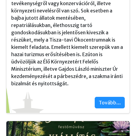
tevékenységről vagy konzervációról, illetve
környezeti nevelésről van szó. Sok esetben a
bajba jutott állatok mentésében,
repatriálásukban, élethosszig tartó
gondoskodásukban is jelentősen kiveszik a
részüket, mely a Tisza-tavi Ökocentrumnak is
kiemelt feladata. Emellett kiemelt szerepük van a
hazai turizmus erősítésében is. Ezúton is
üdvözöljük az Élő Környezetért Felelős
Minisztérium, illetve Gajdos László miniszter Úr
kezdeményezését a párbeszédre, a szakma iránti
bizalmát és nyitottságát.
Tovább...