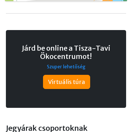
Járd be online a Tisza-Tavi
Ökocentrumot!
Szuper lehetőség
Virtuális túra
Jegyárak csoportoknak