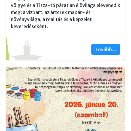
völgye és a Tisza-tó páratlan élővilága elevenedik
meg: a vízpart, az árterek madár- és
növényvilága, a realitás és a képzelet
keveredéseként.
Tovább...