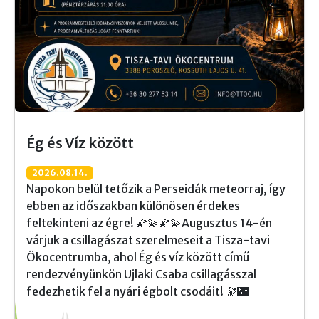
Ég és Víz között
2026.08.14.
Napokon belül tetőzik a Perseidák meteorraj, így
ebben az időszakban különösen érdekes
feltekinteni az égre! 🌠💫🌠💫Augusztus 14-én
várjuk a csillagászat szerelmeseit a Tisza-tavi
Ökocentrumba, ahol Ég és víz között című
rendezvényünkön Ujlaki Csaba csillagásszal
fedezhetik fel a nyári égbolt csodáit! 🔭🌃