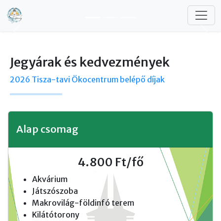
Ugrás a tartalomra
Előző
Köv
Jegyárak és kedvezmények
2026 Tisza-tavi Ökocentrum belépő díjak
Alap csomag
4.800 Ft/fő
Akvárium
Játszószoba
Makrovilág-földinfó terem
Kilátótorony