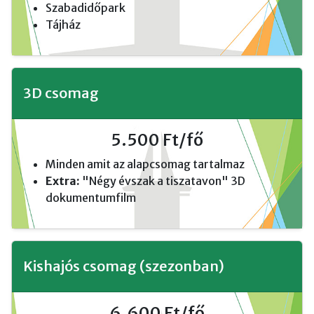
Szabadidőpark
Tájház
3D csomag
5.500 Ft/fő
Minden amit az alapcsomag tartalmaz
Extra:
"Négy évszak a tiszatavon" 3D
dokumentumfilm
Kishajós csomag (szezonban)
6.600 Ft/fő