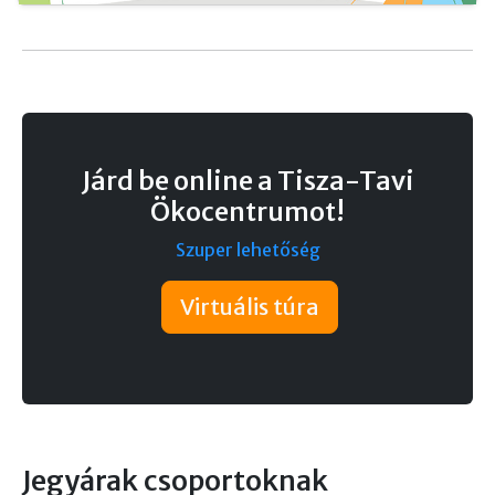
Járd be online a Tisza-Tavi
Ökocentrumot!
Szuper lehetőség
Virtuális túra
Jegyárak csoportoknak