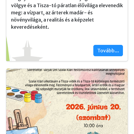
völgye és a Tisza-tó páratlan élővilága elevenedik
meg: a vízpart, az árterek madár- és
növényvilága, a realitás és a képzelet
keveredéseként.
Tovább...