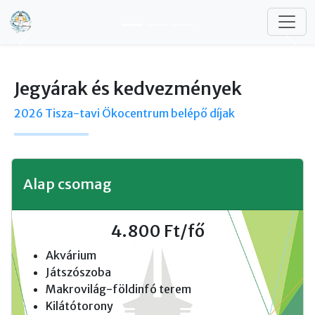
Ugrás a tartalomra
Előző
Köv
Jegyárak és kedvezmények
2026 Tisza-tavi Ökocentrum belépő díjak
Alap csomag
4.800 Ft/fő
Akvárium
Játszószoba
Makrovilág-földinfó terem
Kilátótorony