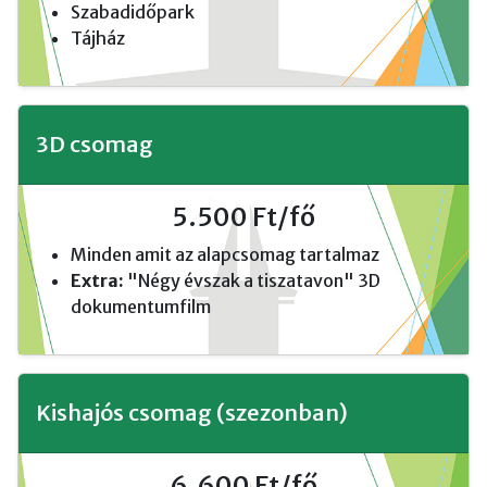
Szabadidőpark
Tájház
3D csomag
5.500 Ft/fő
Minden amit az alapcsomag tartalmaz
Extra:
"Négy évszak a tiszatavon" 3D
dokumentumfilm
Kishajós csomag (szezonban)
6.600 Ft/fő