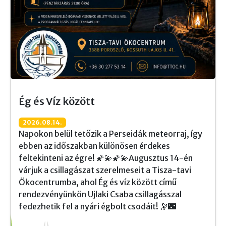
Ég és Víz között
2026.08.14.
Napokon belül tetőzik a Perseidák meteorraj, így
ebben az időszakban különösen érdekes
feltekinteni az égre! 🌠💫🌠💫Augusztus 14-én
várjuk a csillagászat szerelmeseit a Tisza-tavi
Ökocentrumba, ahol Ég és víz között című
rendezvényünkön Ujlaki Csaba csillagásszal
fedezhetik fel a nyári égbolt csodáit! 🔭🌃