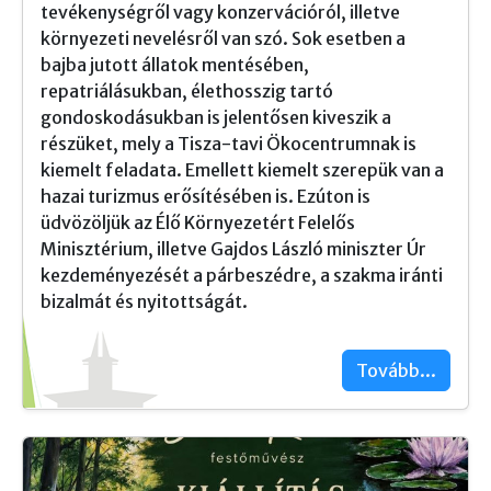
tevékenységről vagy konzervációról, illetve
környezeti nevelésről van szó. Sok esetben a
bajba jutott állatok mentésében,
repatriálásukban, élethosszig tartó
gondoskodásukban is jelentősen kiveszik a
részüket, mely a Tisza-tavi Ökocentrumnak is
kiemelt feladata. Emellett kiemelt szerepük van a
hazai turizmus erősítésében is. Ezúton is
üdvözöljük az Élő Környezetért Felelős
Minisztérium, illetve Gajdos László miniszter Úr
kezdeményezését a párbeszédre, a szakma iránti
bizalmát és nyitottságát.
Tovább...