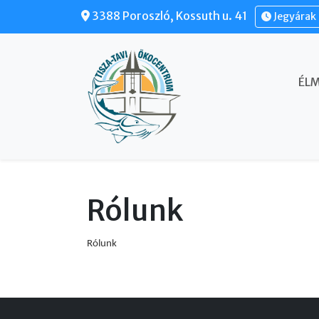
Ugrás a tartalomra
3388 Poroszló, Kossuth u. 41
Jegyárak 
FŐ NAVIGÁCIÓ
ÉL
Rólunk
Rólunk