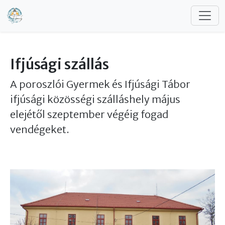
Ugrás a tartalomra
Ifjúsági szállás
A poroszlói Gyermek és Ifjúsági Tábor
ifjúsági közösségi szálláshely május
elejétől szeptember végéig fogad
vendégeket.