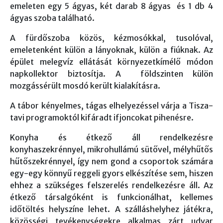
emeleten egy 5 ágyas, két darab 8 ágyas és 1 db 4
ágyas szoba található.
A fürdőszoba közös, kézmosókkal, tusolóval,
emeletenként külön a lányoknak, külön a fiúknak. Az
épület melegvíz ellátását környezetkímélő módon
napkollektor biztosítja. A földszinten külön
mozgássérült mosdó került kialakításra.
A tábor kényelmes, tágas elhelyezéssel várja a Tisza-
tavi programoktól kifáradt ifjoncokat pihenésre.
Konyha és étkező áll rendelkezésre
konyhaszekrénnyel, mikrohullámú sütővel, mélyhűtős
hűtőszekrénnyel, így nem gond a csoportok számára
egy-egy könnyű reggeli gyors elkészítése sem, hiszen
ehhez a szükséges felszerelés rendelkezésre áll. Az
étkező társalgóként is funkcionálhat, kellemes
időtöltés helyszíne lehet. A szálláshelyhez játékra,
közösségi tevékenységekre alkalmas zárt udvar