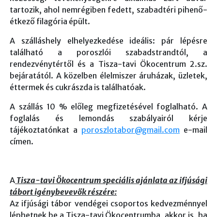
tartozik, ahol nemrégiben fedett, szabadtéri pihenő-
étkező filagória épült.
A szálláshely elhelyezkedése ideális: pár lépésre
található a poroszlói szabadstrandtól, a
rendezvénytértől és a Tisza-tavi Ökocentrum 2.sz.
bejáratától. A közelben élelmiszer áruházak, üzletek,
éttermek és cukrászda is találhatóak.
A szállás 10 % előleg megfizetésével foglalható. A
foglalás és lemondás szabályairól kérje
tájékoztatónkat a
poroszlotabor@gmail.com
e-mail
címen.
A
Tisza-tavi Ökocentrum speciális ajánlata az ifjúsági
tábort igénybevevők részére:
Az ifjúsági tábor vendégei csoportos kedvezménnyel
léphetnek be a Tisza-tavi Ökocentrumba, akkor is, ha