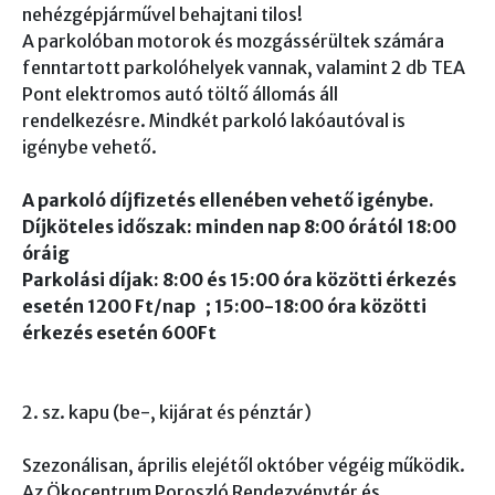
nehézgépjárművel behajtani tilos!
A parkolóban motorok és mozgássérültek számára
fenntartott parkolóhelyek vannak, valamint 2 db TEA
Pont elektromos autó töltő állomás áll
rendelkezésre. Mindkét parkoló lakóautóval is
igénybe vehető.
A parkoló díjfizetés ellenében vehető igénybe.
Díjköteles időszak: minden nap 8:00 órától 18:00
óráig
Parkolási díjak: 8:00 és 15:00 óra közötti érkezés
esetén 1200 Ft/nap ; 15:00-18:00 óra közötti
érkezés esetén 600Ft
2. sz. kapu (be-, kijárat és pénztár)
Szezonálisan, április elejétől október végéig működik.
Az Ökocentrum Poroszló Rendezvénytér és