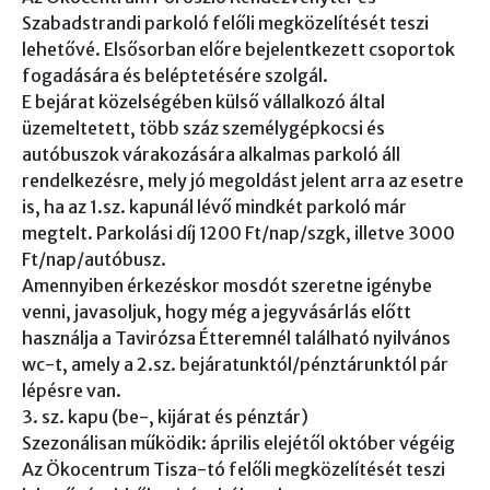
Szabadstrandi parkoló felőli megközelítését teszi
lehetővé. Elsősorban előre bejelentkezett csoportok
fogadására és beléptetésére szolgál.
E bejárat közelségében külső vállalkozó által
üzemeltetett, több száz személygépkocsi és
autóbuszok várakozására alkalmas parkoló áll
rendelkezésre, mely jó megoldást jelent arra az esetre
is, ha az 1.sz. kapunál lévő mindkét parkoló már
megtelt. Parkolási díj 1200 Ft/nap/szgk, illetve 3000
Ft/nap/autóbusz.
Amennyiben érkezéskor mosdót szeretne igénybe
venni, javasoljuk, hogy még a jegyvásárlás előtt
használja a Tavirózsa Étteremnél található nyilvános
wc-t, amely a 2.sz. bejáratunktól/pénztárunktól pár
lépésre van.
3. sz. kapu (be-, kijárat és pénztár)
Szezonálisan működik: április elejétől október végéig
Az Ökocentrum Tisza-tó felőli megközelítését teszi