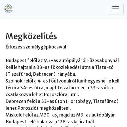
Ugrás a tartalomra
Megközelítés
Érkezés személygépkocsival
Budapest felől az M3-as autópályáról Füzesabonynál
kell lehajtani a 33-as főközlekedési útra a Tisza-tó
(Tiszafüred, Debrecen) irányába.
Szolnok felől a 4-es főútvonalról Kunhegyesnél le kell
térni a 34-es útra, majd Tiszafüreden a 33-as útra
csatlakozva lehet Poroszlóra jutni.
Debrecen felől a 33-as úton (Hortobágy, Tiszafüred)
lehet Poroszlót megközelíteni.
Miskolc felől az M30-as, majd az M3-as autópályán
Budapest felé haladva a 128-as kijáratnál