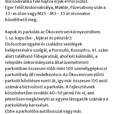
Borsodivánka felé hajtva érjük el Poroszlót.
Eger felől Andornaktálya, Maklár, Füzesabony után a
33-as úton vagy M25 - M3 - 33 út útvonalon
közelíthető meg.
Kapuk és parkolás az Ökocentrum környezetében:
1. sz. kapu (be-, kijárat és pénztár):
Elsősorban egyéni és családos vendégek
beléptetésére szolgál, a Poroszló, Kossuth u. 41. szám
alatt található főbejáratnál, ahol két különálló, a
település önkormányzata által üzemeltetett
parkolóban összesen több mint 100 személygépkocsi
parkolóhely áll rendelkezésre.Az Ökocentrum előtti
parkoló bővítésen esett át, így már összesen 150 autó
számára biztosított a parkolás. A fejlesztésnek
köszönhetően további 40–50 jármű fér el, ami
jelentősen megkönnyíti az egyéni látogatók számára a
parkolóhely keresését.
Ebbe a parkolóba autóbusszal vagy más