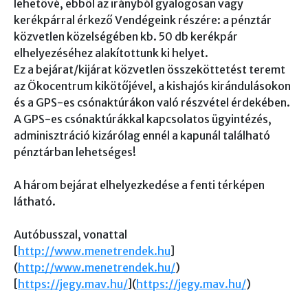
lehetővé, ebből az irányból gyalogosan vagy
kerékpárral érkező Vendégeink részére: a pénztár
közvetlen közelségében kb. 50 db kerékpár
elhelyezéséhez alakítottunk ki helyet.
Ez a bejárat/kijárat közvetlen összeköttetést teremt
az Ökocentrum kikötőjével, a kishajós kirándulásokon
és a GPS-es csónaktúrákon való részvétel érdekében.
A GPS-es csónaktúrákkal kapcsolatos ügyintézés,
adminisztráció kizárólag ennél a kapunál található
pénztárban lehetséges!
A három bejárat elhelyezkedése a fenti térképen
látható.
Autóbusszal, vonattal
[
http://www.menetrendek.hu
]
(
http://www.menetrendek.hu/
)
[
https://jegy.mav.hu/
](
https://jegy.mav.hu/
)