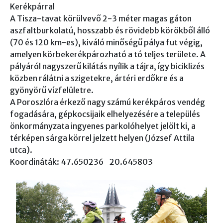
Kerékpárral
A Tisza-tavat körülvevő 2-3 méter magas gáton
aszfaltburkolatú, hosszabb és rövidebb körökből álló
(70 és 120 km-es), kiváló minőségű pálya fut végig,
amelyen körbekerékpározható a tó teljes területe. A
pályáról nagyszerű kilátás nyílik a tájra, így biciklizés
közben rálátni a szigetekre, ártéri erdőkre és a
gyönyörű vízfelületre.
A Poroszlóra érkező nagy számú kerékpáros vendég
fogadására, gépkocsijaik elhelyezésére a település
önkormányzata ingyenes parkolóhelyet jelölt ki, a
térképen sárga körrel jelzett helyen (József Attila
utca).
Koordináták: 47.650236 20.645803