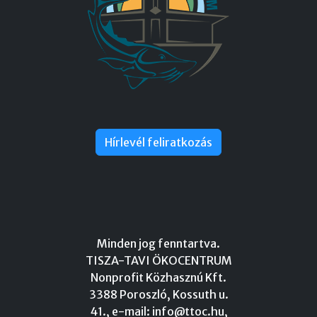
Hírlevél feliratkozás
Minden jog fenntartva.
TISZA-TAVI ÖKOCENTRUM
Nonprofit Közhasznú Kft.
3388 Poroszló, Kossuth u.
41., e-mail:
info@ttoc.hu
,