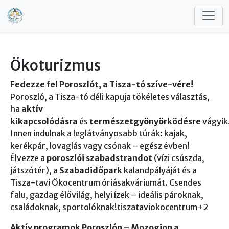
Ugrás a tartalomra
Ökoturizmus
Fedezze fel Poroszlót, a Tisza-tó szíve-vére!
Poroszló, a Tisza-tó déli kapuja tökéletes választás,
ha
aktív
kikapcsolódásra
és
természetgyönyörködésre
vágyik
Innen indulnak a leglátványosabb túrák: kajak,
kerékpár, lovaglás vagy csónak – egész évben!
Élvezze a
poroszlói szabadstrandot
(vízi csúszda,
játszótér), a
Szabadidőpark
kalandpályáját és a
Tisza-tavi Ökocentrum óriásakváriumát. Csendes
falu, gazdag élővilág, helyi ízek – ideális pároknak,
családoknak, sportolóknak!tiszataviokocentrum+2
Aktív programok Poroszlón – Mozogjon a