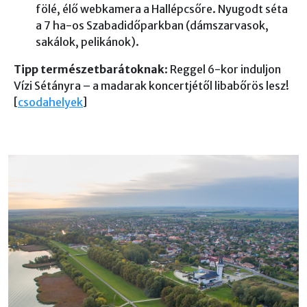
fölé, élő webkamera a Hallépcsőre. Nyugodt séta
a 7 ha-os Szabadidőparkban (dámszarvasok,
sakálok, pelikánok).
Tipp természetbarátoknak
: Reggel 6-kor induljon
Vízi Sétányra – a madarak koncertjétől libabőrös lesz!
[
csodahelyek
]
Képek