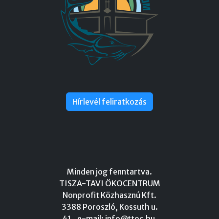
Hírlevél feliratkozás
Minden jog fenntartva.
TISZA-TAVI ÖKOCENTRUM
Nonprofit Közhasznú Kft.
3388 Poroszló, Kossuth u.
41., e-mail:
info@ttoc.hu
,