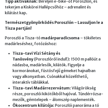
Tipp aktívaknak
: Béreljen e-bike-ot Poroszlón, és
tekerjen a Kiskörei Hallépcsőhöz – adrenalint és
kilátást kap.
Természetgyönyörködés Poroszlón – Lassuljon le a
Tisza partján!
Poroszló a Tisza-tó
madárparadicsoma
– tökéletes
madárleséshez, fotózáshoz:
Tisza-tavi Vízi Sétány és
Tanösvény
(Poroszlóról indul!): 1500 m pallóút a
nádasba, madárlesők, kilátók. Figyelje a
kormoránokat, füstösfejű gémeket hajnalban
vagy alkonyatban. Csónakkal közelíthető,
interaktív táblákkal.
Tisza-tavi Madárrezervátum
: Világörökség
része, poroszlói kikötőkből hajóval. Tündérrózsa-
mezők, gémtelepek – álomszép naplementék.
Ökocentrum kilátója
: Poroszlói panoráma a tó