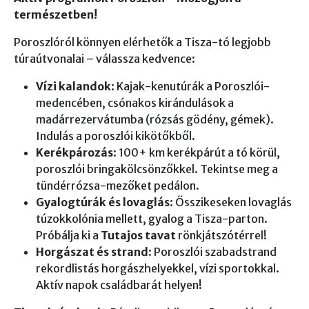
természetben!
Poroszlóról könnyen elérhetők a Tisza-tó legjobb
túraútvonalai – válassza kedvence:
Vízi kalandok
: Kajak-kenutúrák a Poroszlói-
medencében, csónakos kirándulások a
madárrezervátumba (rózsás gödény, gémek).
Indulás a poroszlói kikötőkből.
Kerékpározás
: 100+ km kerékpárút a tó körül,
poroszlói bringakölcsönzőkkel. Tekintse meg a
tündérrózsa-mezőket pedálon.
Gyalogtúrák és lovaglás
: Ősszikeseken lovaglás
túzokkolónia mellett, gyalog a Tisza-parton.
Próbálja ki a
Tutajos tavat
rönkjátszótérrel!
Horgászat és strand
: Poroszlói szabadstrand
rekordlistás horgászhelyekkel, vízi sportokkal.
Aktív napok családbarát helyen!