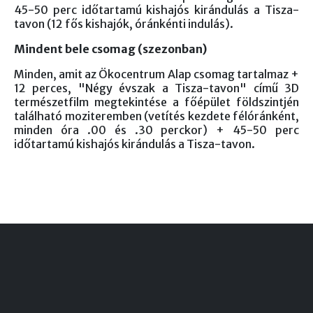
45-50 perc időtartamú kishajós kirándulás a Tisza-
tavon (12 fős kishajók, óránkénti indulás).
Mindent bele csomag (szezonban)
Minden, amit az Ökocentrum Alap csomag tartalmaz +
12 perces, "Négy évszak a Tisza-tavon" című 3D
természetfilm megtekintése a főépület földszintjén
található moziteremben (vetítés kezdete félóránként,
minden óra .00 és .30 perckor) + 45-50 perc
időtartamú kishajós kirándulás a Tisza-tavon.