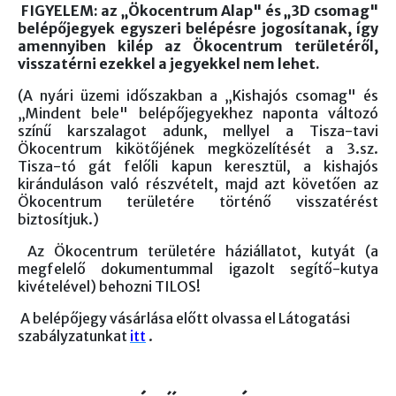
FIGYELEM: az „Ökocentrum Alap" és „3D csomag"
belépőjegyek egyszeri belépésre jogosítanak, így
amennyiben kilép az Ökocentrum területéről,
visszatérni ezekkel a jegyekkel nem lehet.
(A nyári üzemi időszakban a „Kishajós csomag" és
„Mindent bele" belépőjegyekhez naponta változó
színű karszalagot adunk, mellyel a Tisza-tavi
Ökocentrum kikötőjének megközelítését a 3.sz.
Tisza-tó gát felőli kapun keresztül, a kishajós
kiránduláson való részvételt, majd azt követően az
Ökocentrum területére történő visszatérést
biztosítjuk.)
Az Ökocentrum területére háziállatot, kutyát (a
megfelelő dokumentummal igazolt segítő-kutya
kivételével) behozni TILOS!
A belépőjegy vásárlása előtt olvassa el Látogatási
szabályzatunkat
itt
.