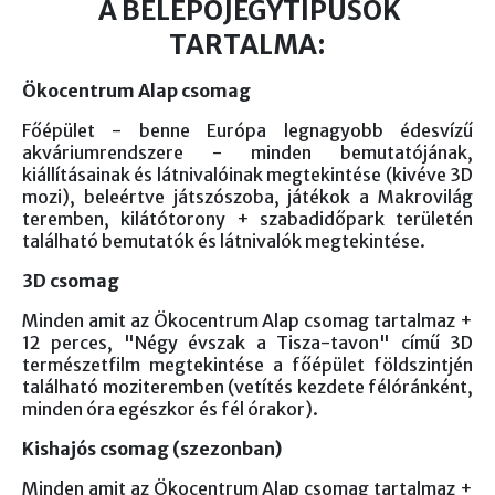
A BELÉPŐJEGYTÍPUSOK
TARTALMA:
Ökocentrum Alap csomag
Főépület - benne Európa legnagyobb édesvízű
akváriumrendszere - minden bemutatójának,
kiállításainak és látnivalóinak megtekintése (kivéve 3D
mozi), beleértve játszószoba, játékok a Makrovilág
teremben, kilátótorony + szabadidőpark területén
található bemutatók és látnivalók megtekintése.
3D csomag
Minden amit az Ökocentrum Alap csomag tartalmaz +
12 perces, "Négy évszak a Tisza-tavon" című 3D
természetfilm megtekintése a főépület földszintjén
található moziteremben (vetítés kezdete félóránként,
minden óra egészkor és fél órakor).
Kishajós csomag (szezonban)
Minden amit az Ökocentrum Alap csomag tartalmaz +