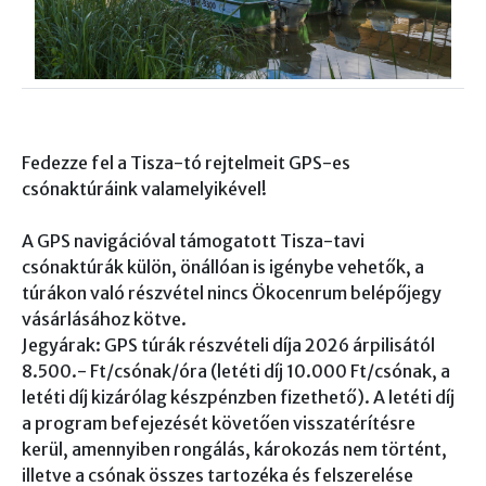
Fedezze fel a Tisza-tó rejtelmeit GPS-es
csónaktúráink valamelyikével!
A GPS navigációval támogatott Tisza-tavi
csónaktúrák külön, önállóan is igénybe vehetők, a
túrákon való részvétel nincs Ökocenrum belépőjegy
vásárlásához kötve.
Jegyárak: GPS túrák részvételi díja 2026 árpilisától
8.500.- Ft/csónak/óra (letéti díj 10.000 Ft/csónak, a
letéti díj kizárólag készpénzben fizethető). A letéti díj
a program befejezését követően visszatérítésre
kerül, amennyiben rongálás, károkozás nem történt,
illetve a csónak összes tartozéka és felszerelése