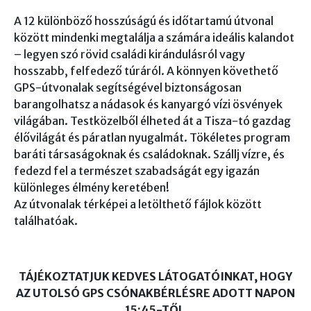
A 12 különböző hosszúságú és időtartamú útvonal
között mindenki megtalálja a számára ideális kalandot
– legyen szó rövid családi kirándulásról vagy
hosszabb, felfedező túráról. A könnyen követhető
GPS-útvonalak segítségével biztonságosan
barangolhatsz a nádasok és kanyargó vízi ösvények
világában. Testközelből élheted át a Tisza-tó gazdag
élővilágát és páratlan nyugalmát. Tökéletes program
baráti társaságoknak és családoknak. Szállj vízre, és
fedezd fel a természet szabadságát egy igazán
különleges élmény keretében!
Az útvonalak térképei a letölthető fájlok között
találhatóak.
TÁJÉKOZTATJUK KEDVES LÁTOGATÓINKAT, HOGY
AZ UTOLSÓ GPS CSÓNAKBÉRLÉSRE ADOTT NAPON
15:45-TŐL