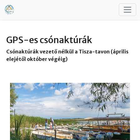
Ugrás a tartalomra
GPS-es csónaktúrák
Csónaktúrák vezető nélkül a Tisza-tavon (április
elejétől október végéig)