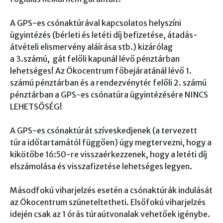
A GPS-es csónaktúrával kapcsolatos helyszíni
ügyintézés (bérleti és letéti díj befizetése, átadás-
átvételi elismervény aláírása stb.) kizárólag
a 3.számú, gát felőli kapunál lévő pénztárban
lehetséges! Az Ökocentrum főbejáratánál lévő 1.
számú pénztárban és a rendezvénytér felőli 2. számú
pénztárban a GPS-es csónatúra ügyintézésére NINCS
LEHETSŐSÉG!
A GPS-es csónaktúrát szíveskedjenek (a tervezett
túra időtartamától függően) úgy megtervezni, hogy a
kikötőbe 16:50-re visszaérkezzenek, hogy a letéti díj
elszámolása és visszafizetése lehetséges legyen.
Másodfokú viharjelzés esetén a csónaktúrák indulását
az Ökocentrum szüneteltetheti. Elsőfokú viharjelzés
idején csak az 1 órás túraútvonalak vehetőek igénybe.