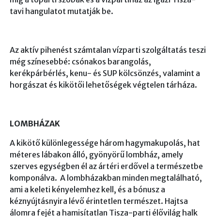
tavi hangulatot mutatják be.
Az aktív pihenést számtalan vízparti szolgáltatás teszi
még színesebbé: csónakos barangolás,
kerékpárbérlés, kenu- és SUP kölcsönzés, valamint a
horgászat és kikötői lehetőségek végtelen tárháza.
LOMBHÁZAK
A kikötő különlegessége három hagymakupolás, hat
méteres lábakon álló, gyönyörű lombház, amely
szerves egységben él az ártéri erdővel a természetbe
komponálva. A lombházakban minden megtalálható,
ami a keleti kényelemhez kell, és a bónusz a
kéznyújtásnyira lévő érintetlen természet. Hajtsa
álomra fejét a hamisítatlan Tisza-parti élővilág halk