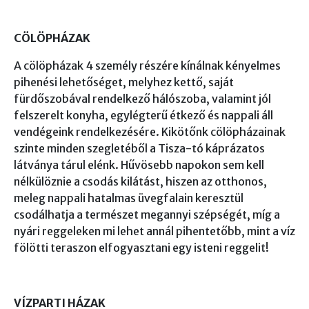
CÖLÖPHÁZAK
A cölöpházak 4 személy részére kínálnak kényelmes
pihenési lehetőséget, melyhez kettő, saját
fürdőszobával rendelkező hálószoba, valamint jól
felszerelt konyha, egylégterű étkező és nappali áll
vendégeink rendelkezésére. Kikötőnk cölöpházainak
szinte minden szegletéből a Tisza-tó káprázatos
látványa tárul elénk. Hűvösebb napokon sem kell
nélkülöznie a csodás kilátást, hiszen az otthonos,
meleg nappali hatalmas üvegfalain keresztül
csodálhatja a természet megannyi szépségét, míg a
nyári reggeleken mi lehet annál pihentetőbb, mint a víz
fölötti teraszon elfogyasztani egy isteni reggelit!
VÍZPARTI HÁZAK