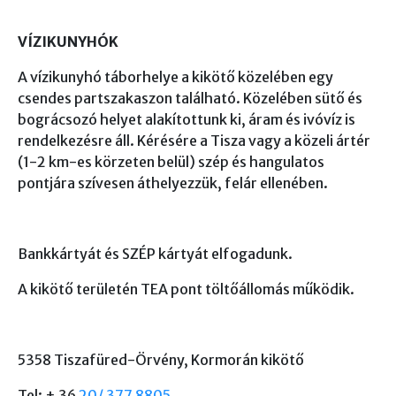
VÍZIKUNYHÓK
A vízikunyhó táborhelye a kikötő közelében egy
csendes partszakaszon található. Közelében sütő és
bográcsozó helyet alakítottunk ki, áram és ivóvíz is
rendelkezésre áll. Kérésére a Tisza vagy a közeli ártér
(1-2 km-es körzeten belül) szép és hangulatos
pontjára szívesen áthelyezzük, felár ellenében.
Bankkártyát és SZÉP kártyát elfogadunk.
A kikötő területén TEA pont töltőállomás működik.
5358 Tiszafüred-Örvény, Kormorán kikötő
Tel: + 36
20/ 377 8805