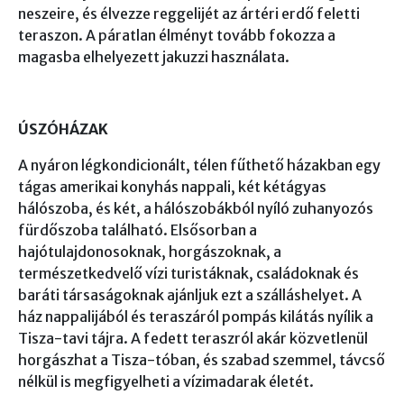
neszeire, és élvezze reggelijét az ártéri erdő feletti
teraszon. A páratlan élményt tovább fokozza a
magasba elhelyezett jakuzzi használata.
ÚSZÓHÁZAK
A nyáron légkondicionált, télen fűthető házakban egy
tágas amerikai konyhás nappali, két kétágyas
hálószoba, és két, a hálószobákból nyíló zuhanyozós
fürdőszoba található. Elsősorban a
hajótulajdonosoknak, horgászoknak, a
természetkedvelő vízi turistáknak, családoknak és
baráti társaságoknak ajánljuk ezt a szálláshelyet. A
ház nappalijából és teraszáról pompás kilátás nyílik a
Tisza-tavi tájra. A fedett teraszról akár közvetlenül
horgászhat a Tisza-tóban, és szabad szemmel, távcső
nélkül is megfigyelheti a vízimadarak életét.