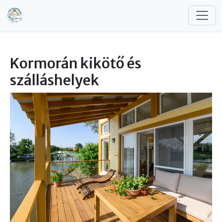
Ugrás a tartalomra
Kormorán kikötő és
szálláshelyek