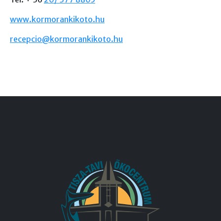
www.kormorankikoto.hu
recepcio@kormorankikoto.hu