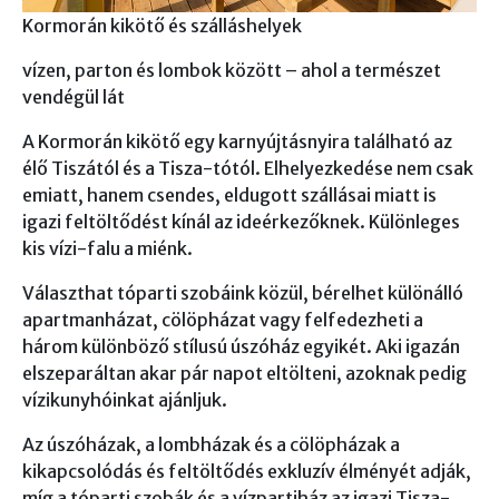
Kormorán kikötő és szálláshelyek
vízen, parton és lombok között – ahol a természet
vendégül lát
A Kormorán kikötő egy karnyújtásnyira található az
élő Tiszától és a Tisza-tótól. Elhelyezkedése nem csak
emiatt, hanem csendes, eldugott szállásai miatt is
igazi feltöltődést kínál az ideérkezőknek. Különleges
kis vízi-falu a miénk.
Választhat tóparti szobáink közül, bérelhet különálló
apartmanházat, cölöpházat vagy felfedezheti a
három különböző stílusú úszóház egyikét. Aki igazán
elszeparáltan akar pár napot eltölteni, azoknak pedig
vízikunyhóinkat ajánljuk.
Az úszóházak, a lombházak és a cölöpházak a
kikapcsolódás és feltöltődés exkluzív élményét adják,
míg a tóparti szobák és a vízpartiház az igazi Tisza-