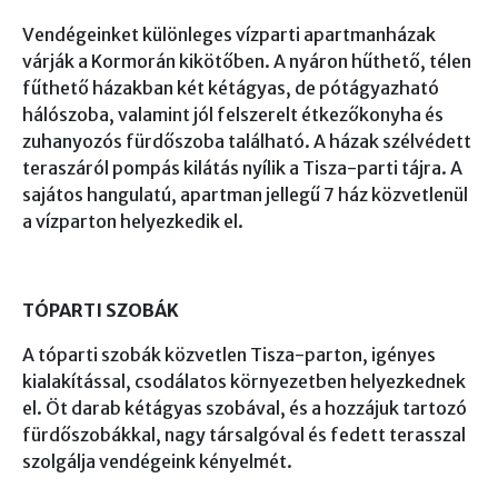
Vendégeinket különleges vízparti apartmanházak
várják a Kormorán kikötőben. A nyáron hűthető, télen
fűthető házakban két kétágyas, de pótágyazható
hálószoba, valamint jól felszerelt étkezőkonyha és
zuhanyozós fürdőszoba található. A házak szélvédett
teraszáról pompás kilátás nyílik a Tisza-parti tájra. A
sajátos hangulatú, apartman jellegű 7 ház közvetlenül
a vízparton helyezkedik el.
TÓPARTI SZOBÁK
A tóparti szobák közvetlen Tisza-parton, igényes
kialakítással, csodálatos környezetben helyezkednek
el. Öt darab kétágyas szobával, és a hozzájuk tartozó
fürdőszobákkal, nagy társalgóval és fedett terasszal
szolgálja vendégeink kényelmét.