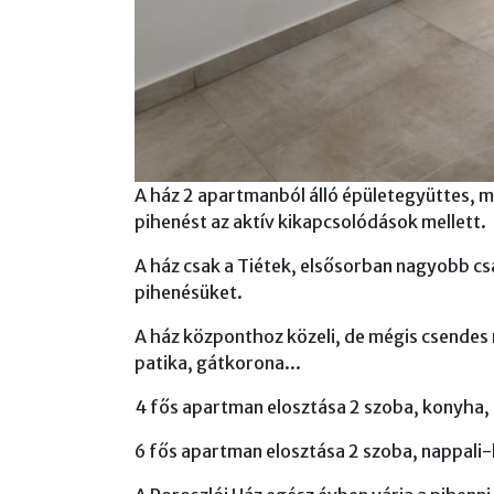
A ház 2 apartmanból álló épületegyüttes, m
pihenést az aktív kikapcsolódások mellett.
A ház csak a Tiétek, elsősorban nagyobb csa
pihenésüket.
A ház központhoz közeli, de mégis csendes 
patika, gátkorona...
4 fős apartman elosztása 2 szoba, konyha,
6 fős apartman elosztása 2 szoba, nappali