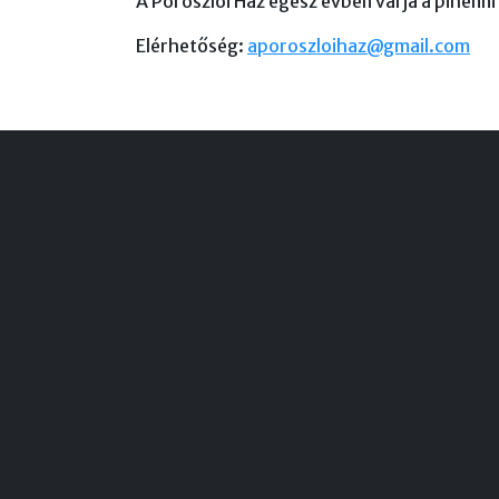
A Poroszlói Ház egész évben várja a pihenn
Elérhetőség:
aporoszloihaz@gmail.com