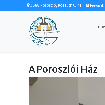
Ugrás a tartalomra
3388 Poroszló, Kossuth u. 41
Jegyárak 
FŐ NAVIGÁCIÓ
ÉL
A Poroszlói Ház