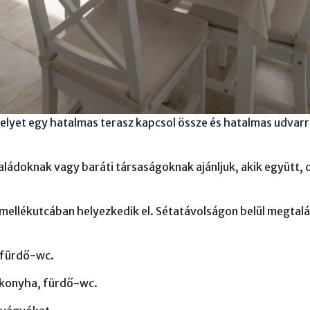
elyet egy hatalmas terasz kapcsol össze és hatalmas udvarra
ládoknak vagy baráti társaságoknak ajánljuk, akik együtt, d
mellékutcában helyezkedik el. Sétatávolságon belül megtalá
 fürdő-wc.
-konyha, fürdő-wc.