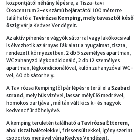
központjától néhány lépésre, a Tisza-tavi
Ökocentrum 2-es számú bejáratától 100 méterre
található a
Tavirózsa Kemping, mely tavasztól késő
őszig
várja Kedves Vendégeit.
Az aktív pihenésre vágyók sátorral vagy lakókocsival
is élvezhetik az árnyas fák alatt a nyugalmat, tiszta,
rendezett környezetben. 2 db 5 személyes apartman,
WC zuhanyzó légkondicionáló, 2 db 12 személyes
apartman, légkondicionálóval, külön zuhanyzóval WC-
vel, 40 db sátorhely.
A Tavirózsa Kempingtől pár lépésre terül el a
Szabad
strand
, mely hűs vizével, lassan mélyülő medrével,
homokos partjával, méltán vált kicsik- és nagyok
kedvenc fürdőhelyévé.
A kemping területén található a
Tavirózsa Étterem
,
ahol tiszai halételekkel, frissensültekkel, igény szerint
csoportos menüvel várja Kedves Vendégeit.