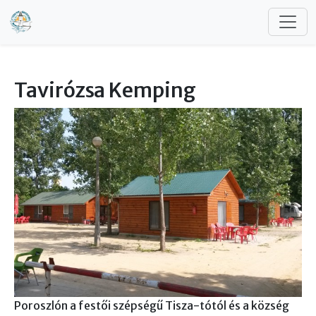
Ugrás a tartalomra
Tavirózsa Kemping
Poroszlón a festői szépségű Tisza-tótól és a község