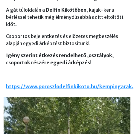
A gát túloldalán a
Delfin Kikötőben
, kajak-kenu
bérléssel tehetik még élménydúsabbá az itt eltöltött
időt.
Csoportos bejelentkezés és előzetes megbeszélés
alapján egyedi árképzést biztosítunk!
Igény szerint étkezés rendelhető ,osztályok,
csoportok részére egyedi árképzés!
https://www.poroszlodelfinkikoto.hu/kempingarak.
Képek