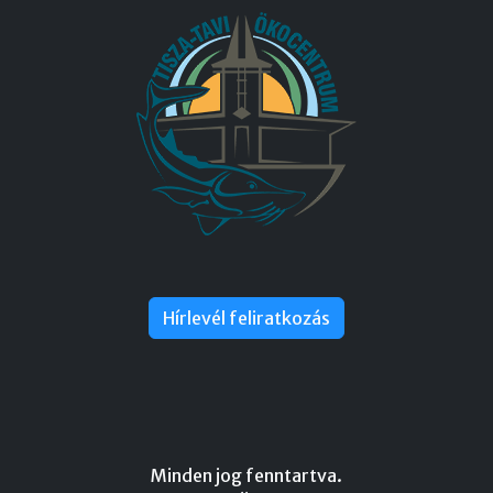
Hírlevél feliratkozás
Minden jog fenntartva.