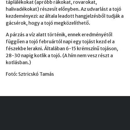
táplálékokat (apróbb rákokat, rovarokat,
halivadékokat) részesít előnyben. Az udvarlást a tojó
kezdeményezi: az általa leadott hangjelzésből tudják a
gácsérok, hogy a tojó megközelíthető.
A párzás a víz alatt történik, ennek eredményétől
függően a tojó februártól napi egy tojást kezd el a
fészekbe lerakni. Általában 6-15 krémszínű tojáson,
28-30 napig kotlik a tojó. (A hím nem vesz részt a
kotlásban.)
Fotó: Sztricskó Tamás