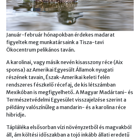
Január-február hónapokban érdekes madarat
figyeltek meg munkatársaink a Tisza-tavi
Ökocentrum pelikános taván.
A karolinai, vagy másik nevén kisasszony réce (Aix
sponsa) az Amerikai Egyesült Államok nyugati
részének tavain, Észak-Amerikai keleti felén
rendszeres fészkelő récefaj, de kis létszámban
Mexikóban is megfigyelhető. A Magyar Madártani- és
Természetvédelmi Egyesület visszajelzése szerint a
példány valószínűleg a mandarin- és a karolina réce
hibridje.
Tápláléka elsősorban vízi növényzetből és magvakból
áll, ám költési időszakban a tojó inkább állati eredetű