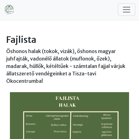
Ugrás a tartalomra
Fajlista
Őshonos halak (tokok, vizák), őshonos magyar
juhfajták, vadonélő állatok (muflonok, őzek),
madarak, hüllők, kétéltűek - számtalan fajjal várjuk
állatszerető vendégeinket a Tisza-tavi
Ökocentrumba!