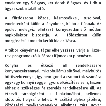
emeleten egy 5 ágyas, két darab 8 ágyas és 1 db 4
ágyas szoba található.
A fürdőszoba közös, kézmosókkal, tusolóval,
emeletenként külön a lányoknak, külön a fiúknak. Az
épület melegvíz ellátását környezetkímélő módon
napkollektor biztosítja. A földszinten külön
mozgássérült mosdó került kialakításra.
A tábor kényelmes, tágas elhelyezéssel várja a Tisza-
tavi programoktól kifáradt ifjoncokat pihenésre.
Konyha és étkező áll rendelkezésre
konyhaszekrénnyel, mikrohullámú sütővel, mélyhűtős
hűtőszekrénnyel, így nem gond a csoportok számára
egy-egy könnyű reggeli gyors elkészítése sem, hiszen
ehhez a szükséges felszerelés rendelkezésre áll. Az
étkező társalgóként is funkcionálhat, kellemes
időtöltés helyszíne lehet. A szálláshelyhez játékra,
közösségi tevékenységekre alkalmas zárt udvar