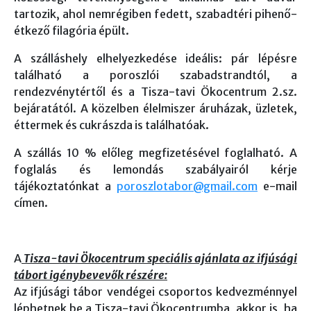
tartozik, ahol nemrégiben fedett, szabadtéri pihenő-
étkező filagória épült.
A szálláshely elhelyezkedése ideális: pár lépésre
található a poroszlói szabadstrandtól, a
rendezvénytértől és a Tisza-tavi Ökocentrum 2.sz.
bejáratától. A közelben élelmiszer áruházak, üzletek,
éttermek és cukrászda is találhatóak.
A szállás 10 % előleg megfizetésével foglalható. A
foglalás és lemondás szabályairól kérje
tájékoztatónkat a
poroszlotabor@gmail.com
e-mail
címen.
A
Tisza-tavi Ökocentrum speciális ajánlata az ifjúsági
tábort igénybevevők részére:
Az ifjúsági tábor vendégei csoportos kedvezménnyel
léphetnek be a Tisza-tavi Ökocentrumba, akkor is, ha