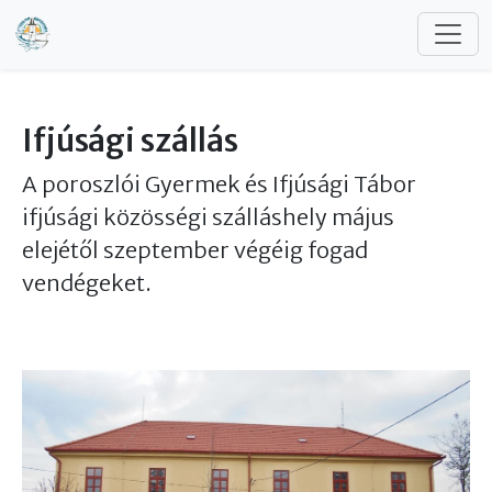
Ugrás a tartalomra
Ifjúsági szállás
A poroszlói Gyermek és Ifjúsági Tábor
ifjúsági közösségi szálláshely május
elejétől szeptember végéig fogad
vendégeket.