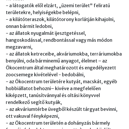
- a látogatók elől elzárt, „üzemi terület" feliratú
területekre, helyiségekbe belépni,
- a kilátóteraszok, kilátótorony korlátján kihajolni,
onnan bármit ledobni,
- az állatok nyugalmát ijesztgetéssel,
hangoskodással, rendbontással vagy más módon
megzavarni,
- az állatok ketreceibe, akváriumokba, terráriumokba
benyúlni, oda bárminemű anyagot, élelmet – az
Ökocentrum által meghatározott és engedélyezett
zoocsemege kivételével - bedobálni,
- az Ökocentrum területére kutyát, macskát, egyéb
hobbiállatot behozni– kivéve a megfelelően
kiképzett, tanúsítvánnyal és oltási könyvvel
rendelkező segítő kutyák,
- az akváriumtérbe üvegből készült tárgyat bevinni,
ott vakuval fényképezni,
- az Ökocentrum területén a dohányzás bármely