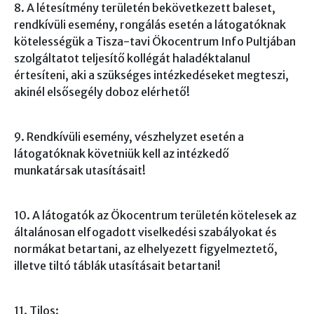
8. A létesítmény területén bekövetkezett baleset,
rendkívüli esemény, rongálás esetén a látogatóknak
kötelességük a Tisza-tavi Ökocentrum Info Pultjában
szolgáltatot teljesítő kollégát haladéktalanul
értesíteni, aki a szükséges intézkedéseket megteszi,
akinél elsősegély doboz elérhető!
9. Rendkívüli esemény, vészhelyzet esetén a
látogatóknak követniük kell az intézkedő
munkatársak utasításait!
10. A látogatók az Ökocentrum területén kötelesek az
általánosan elfogadott viselkedési szabályokat és
normákat betartani, az elhelyezett figyelmeztető,
illetve tiltó táblák utasításait betartani!
11. Tilos: