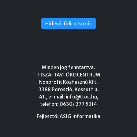
Hírlevél feliratkozás
Minden jog fenntartva.
TISZA-TAVI ÖKOCENTRUM
Nonprofit Közhasznú Kft.
3388 Poroszló, Kossuth u.
41., e-mail:
info@ttoc.hu
,
telefon: 0630/ 277 5314
Fejlesztő:
ASIG Informatika