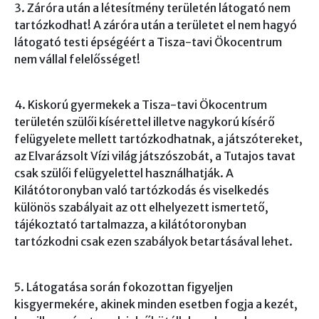
3. Záróra után a létesítmény területén látogató nem
tartózkodhat! A záróra után a területet el nem hagyó
látogató testi épségéért a Tisza-tavi Ökocentrum
nem vállal felelősséget!
4. Kiskorú gyermekek a Tisza-tavi Ökocentrum
területén szülői kísérettel illetve nagykorú kísérő
felügyelete mellett tartózkodhatnak, a játszótereket,
az Elvarázsolt Vízi világ játszószobát, a Tutajos tavat
csak szülői felügyelettel használhatják. A
Kilátótoronyban való tartózkodás és viselkedés
különös szabályait az ott elhelyezett ismertető,
tájékoztató tartalmazza, a kilátótoronyban
tartózkodni csak ezen szabályok betartásával lehet.
5. Látogatása során fokozottan figyeljen
kisgyermekére, akinek minden esetben fogja a kezét,