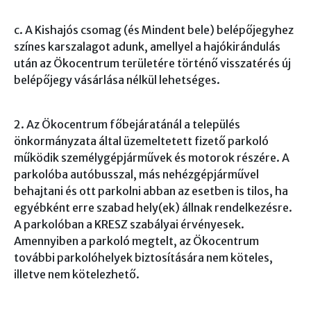
c. A Kishajós csomag (és Mindent bele) belépőjegyhez
színes karszalagot adunk, amellyel a hajókirándulás
után az Ökocentrum területére történő visszatérés új
belépőjegy vásárlása nélkül lehetséges.
2. Az Ökocentrum főbejáratánál a település
önkormányzata által üzemeltetett fizető parkoló
működik személygépjárművek és motorok részére. A
parkolóba autóbusszal, más nehézgépjárművel
behajtani és ott parkolni abban az esetben is tilos, ha
egyébként erre szabad hely(ek) állnak rendelkezésre.
A parkolóban a KRESZ szabályai érvényesek.
Amennyiben a parkoló megtelt, az Ökocentrum
további parkolóhelyek biztosítására nem köteles,
illetve nem kötelezhető.