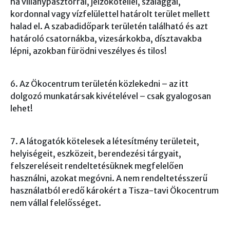
ha villanypásztorral, jelzőkötéllel, szalaggal,
kordonnal vagy vízfelülettel határolt terület mellett
halad el. A szabadidőpark területén található és azt
határoló csatornákba, vizesárkokba, dísztavakba
lépni, azokban fürödni veszélyes és tilos!
6. Az Ökocentrum területén közlekedni – az itt
dolgozó munkatársak kivételével – csak gyalogosan
lehet!
7. A látogatók kötelesek a létesítmény területeit,
helyiségeit, eszközeit, berendezési tárgyait,
felszereléseit rendeltetésüknek megfelelően
használni, azokat megóvni. A nem rendeltetésszerű
használatból eredő károkért a Tisza-tavi Ökocentrum
nem vállal felelősséget.