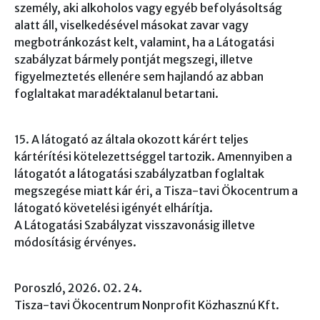
személy, aki alkoholos vagy egyéb befolyásoltság
alatt áll, viselkedésével másokat zavar vagy
megbotránkozást kelt, valamint, ha a Látogatási
szabályzat bármely pontját megszegi, illetve
figyelmeztetés ellenére sem hajlandó az abban
foglaltakat maradéktalanul betartani.
15. A látogató az általa okozott kárért teljes
kártérítési kötelezettséggel tartozik. Amennyiben a
látogatót a látogatási szabályzatban foglaltak
megszegése miatt kár éri, a Tisza-tavi Ökocentrum a
látogató követelési igényét elhárítja.
A Látogatási Szabályzat visszavonásig illetve
módosításig érvényes.
Poroszló, 2026. 02. 24.
Tisza-tavi Ökocentrum Nonprofit Közhasznú Kft.