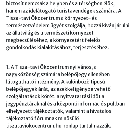
biztosít nemcsak a helyben és a térségben élők,
hanem az idelátogató turistavendégek számára. A
Tisza-tavi Ökocentrum a környezet- és
természetvédelem ügyét szolgálja, hozzá kíván járulni
az állatvilág és a természeti környezet
megbecsüléséhez, a környezetért felelős
gondolkodás kialakításához, terjesztéséhez.
1. A Tisza-tavi Ökocentrum nyilvános, a
nagyközönség számára belépőjegy ellenében
látogatható intézmény. A különböző típusú
belépőjegyek árát, az ezekkel igénybe vehető
szolgáltatások körét, a nyitvatartási időt a
jegypénztáraknál és a központi információs pultban
elhelyezett tájékoztatók, valamint a hivatalos
tájékoztató fórumnak minősülő
tiszataviokocentrum.hu honlap tartalmazzák.