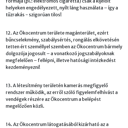
formája (pl.: elektromos cigaretta) csak a kijelölt
helyeken engedélyezett, nyílt láng használata – így a
tűzrakás - szigorúan tilos!
12. Az Ökocentrum területe magánterület, ezért
bűncselekmény, szabálysértés, rongálás elkövetésén
tetten ért személlyel szemben az Ökocentrum bármely
dolgozója jogosult – a vonatkozó jogszabályoknak
megfelelően – fellépni, illetve hatósági intézkedést
kezdeményezni!
13. A létesítmény területén kamerás megfigyelő
rendszer működik, az erről szóló figyelemfelhívást a
vendégek részére az Ökocentrum a belépést
megelőzően közli.
14. Az Ökocentrum látogatásából kizárható az a