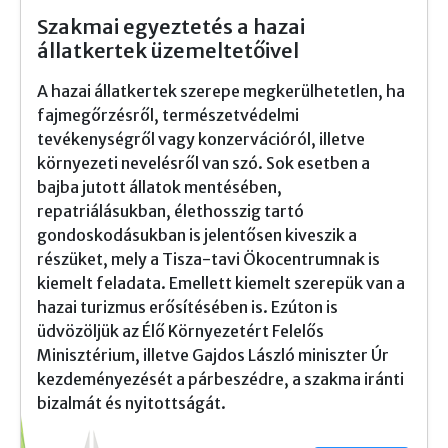
Szakmai egyeztetés a hazai
állatkertek üzemeltetőivel
A hazai állatkertek szerepe megkerülhetetlen, ha
fajmegőrzésről, természetvédelmi
tevékenységről vagy konzervációról, illetve
környezeti nevelésről van szó. Sok esetben a
bajba jutott állatok mentésében,
repatriálásukban, élethosszig tartó
gondoskodásukban is jelentősen kiveszik a
részüket, mely a Tisza-tavi Ökocentrumnak is
kiemelt feladata. Emellett kiemelt szerepük van a
hazai turizmus erősítésében is. Ezúton is
üdvözöljük az Élő Környezetért Felelős
Minisztérium, illetve Gajdos László miniszter Úr
kezdeményezését a párbeszédre, a szakma iránti
bizalmát és nyitottságát.