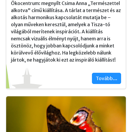
Ökocentrum: megnyílt Csima Anna „Természettel
alkotva" című kiállítása. A tárlat a természet és az
alkotás harmonikus kapcsolatát mutatja be –
olyan műveken keresztül, amelyek a Tisza-tó
világából merítenek inspirációt. A kiállítás
nemcsak vizuális élményt nyújt, hanem arra is
ösztönöz, hogy jobban kapcsolódjunk a minket
körülvevő élővilághoz. Ha legközelebb nálunk
jártok, ne hagyjátok ki ezt az inspiráló kiállítást!
Tovább...