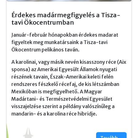
Érdekes madármegfigyelés a Tisza-
tavi Ökocentrumban
Január-február hónapokban érdekes madarat
figyeltek meg munkatársaink a Tisza-tavi
Ökocentrum pelikános taván.
A karolinai, vagy másik nevén kisasszony réce (Aix
sponsa) az Amerikai Egyesült Államok nyugati
részének tavain, Észak-Amerikai keleti felén
rendszeres fészkelő récefaj, de kis létszámban
Mexikóban is megfigyelhető. A Magyar
Madártani- és Természetvédelmi Egyesület
visszajelzése szerint a példány valószínűleg a
mandarin- és a karolina réce hibridje.
Tovább...