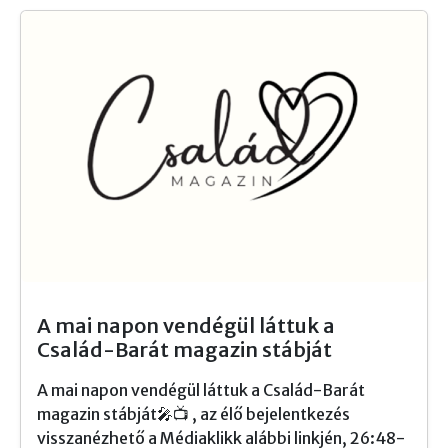
A mai napon vendégül láttuk a
Család-Barát magazin stábját
A mai napon vendégül láttuk a Család-Barát
magazin stábját🎤📺 , az élő bejelentkezés
visszanézhető a Médiaklikk alábbi linkjén, 26:48-