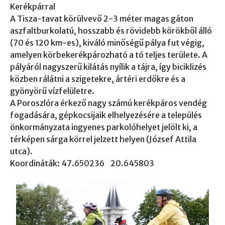
Kerékpárral
A Tisza-tavat körülvevő 2-3 méter magas gáton
aszfaltburkolatú, hosszabb és rövidebb körökből álló
(70 és 120 km-es), kiváló minőségű pálya fut végig,
amelyen körbekerékpározható a tó teljes területe. A
pályáról nagyszerű kilátás nyílik a tájra, így biciklizés
közben rálátni a szigetekre, ártéri erdőkre és a
gyönyörű vízfelületre.
A Poroszlóra érkező nagy számú kerékpáros vendég
fogadására, gépkocsijaik elhelyezésére a település
önkormányzata ingyenes parkolóhelyet jelölt ki, a
térképen sárga körrel jelzett helyen (József Attila
utca).
Koordináták: 47.650236 20.645803