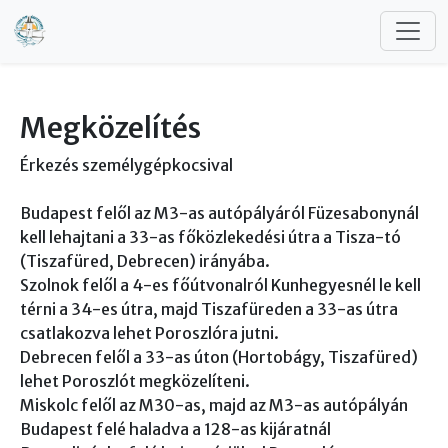
Ugrás a tartalomra
Megközelítés
Érkezés személygépkocsival
Budapest felől az M3-as autópályáról Füzesabonynál
kell lehajtani a 33-as főközlekedési útra a Tisza-tó
(Tiszafüred, Debrecen) irányába.
Szolnok felől a 4-es főútvonalról Kunhegyesnél le kell
térni a 34-es útra, majd Tiszafüreden a 33-as útra
csatlakozva lehet Poroszlóra jutni.
Debrecen felől a 33-as úton (Hortobágy, Tiszafüred)
lehet Poroszlót megközelíteni.
Miskolc felől az M30-as, majd az M3-as autópályán
Budapest felé haladva a 128-as kijáratnál