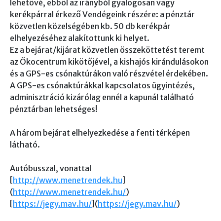
lehetővé, ebből az irányból gyalogosan vagy
kerékpárral érkező Vendégeink részére: a pénztár
közvetlen közelségében kb. 50 db kerékpár
elhelyezéséhez alakítottunk ki helyet.
Ez a bejárat/kijárat közvetlen összeköttetést teremt
az Ökocentrum kikötőjével, a kishajós kirándulásokon
és a GPS-es csónaktúrákon való részvétel érdekében.
A GPS-es csónaktúrákkal kapcsolatos ügyintézés,
adminisztráció kizárólag ennél a kapunál található
pénztárban lehetséges!
A három bejárat elhelyezkedése a fenti térképen
látható.
Autóbusszal, vonattal
[
http://www.menetrendek.hu
]
(
http://www.menetrendek.hu/
)
[
https://jegy.mav.hu/
](
https://jegy.mav.hu/
)