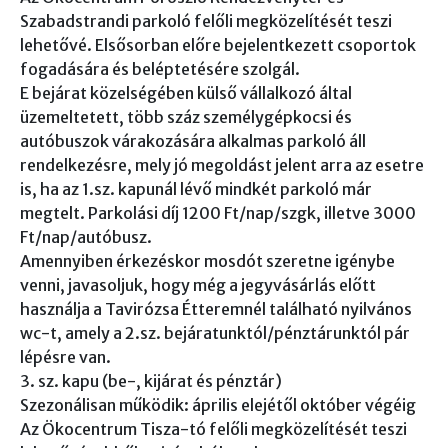
Szabadstrandi parkoló felőli megközelítését teszi
lehetővé. Elsősorban előre bejelentkezett csoportok
fogadására és beléptetésére szolgál.
E bejárat közelségében külső vállalkozó által
üzemeltetett, több száz személygépkocsi és
autóbuszok várakozására alkalmas parkoló áll
rendelkezésre, mely jó megoldást jelent arra az esetre
is, ha az 1.sz. kapunál lévő mindkét parkoló már
megtelt. Parkolási díj 1200 Ft/nap/szgk, illetve 3000
Ft/nap/autóbusz.
Amennyiben érkezéskor mosdót szeretne igénybe
venni, javasoljuk, hogy még a jegyvásárlás előtt
használja a Tavirózsa Étteremnél található nyilvános
wc-t, amely a 2.sz. bejáratunktól/pénztárunktól pár
lépésre van.
3. sz. kapu (be-, kijárat és pénztár)
Szezonálisan működik: április elejétől október végéig
Az Ökocentrum Tisza-tó felőli megközelítését teszi