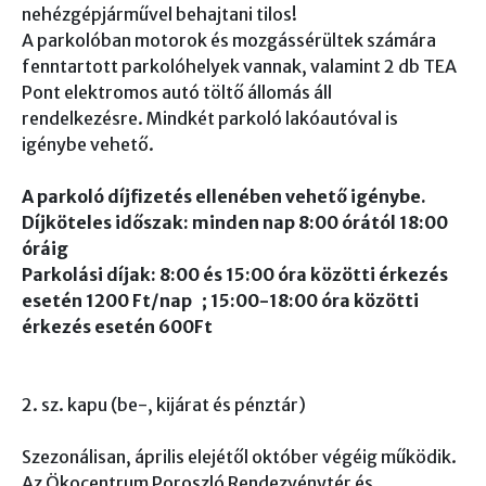
nehézgépjárművel behajtani tilos!
A parkolóban motorok és mozgássérültek számára
fenntartott parkolóhelyek vannak, valamint 2 db TEA
Pont elektromos autó töltő állomás áll
rendelkezésre. Mindkét parkoló lakóautóval is
igénybe vehető.
A parkoló díjfizetés ellenében vehető igénybe.
Díjköteles időszak: minden nap 8:00 órától 18:00
óráig
Parkolási díjak: 8:00 és 15:00 óra közötti érkezés
esetén 1200 Ft/nap ; 15:00-18:00 óra közötti
érkezés esetén 600Ft
2. sz. kapu (be-, kijárat és pénztár)
Szezonálisan, április elejétől október végéig működik.
Az Ökocentrum Poroszló Rendezvénytér és