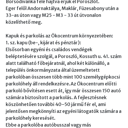
Borsodivánka felé hajtva érjük el Poroszlót.
Eger felől Andornaktálya, Maklár, Füzesabony után a
33-as úton vagy M25 - M3 - 33 út útvonalon
közelíthető meg.
Kapuk és parkolás az Ökocentrum környezetében:
1. sz. kapu (be-, kijárat és pénztár):
Elsősorban egyéni és családos vendégek
beléptetésére szolgál, a Poroszló, Kossuth u. 41. szám
alatt található főbejáratnál, ahol két különálló, a
település önkormányzata által üzemeltetett
parkolóban összesen több mint 100 személygépkocsi
parkolóhely áll rendelkezésre.Az Ökocentrum előtti
parkoló bővítésen esett át, így már összesen 150 autó
számára biztosított a parkolás. A fejlesztésnek
köszönhetően további 40–50 jármű fér el, ami
jelentősen megkönnyíti az egyéni látogatók számára a
parkolóhely keresését.
Ebbe a parkolóba autóbusszal vagy más