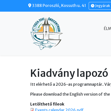
Ugrás a tartalomra
3388 Poroszló, Kossuth u. 41
Jegyárak 
FŐ NAVIGÁCIÓ
ÉL
Kiadvány lapozó
Itt elérhető a 2026-as programnaptár. Vár
Please download the English version of the
Letölthető fileok
Events calendar 2026.pdf