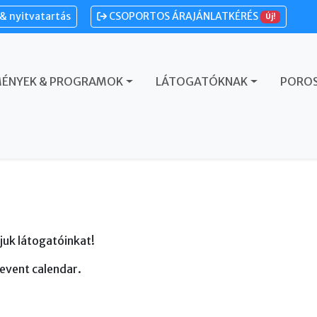
& nyitvatartás
CSOPORTOS ÁRAJÁNLATKÉRÉS
Új!
MÉNYEK & PROGRAMOK
LÁTOGATÓKNAK
POROS
juk látogatóinkat!
 event calendar.