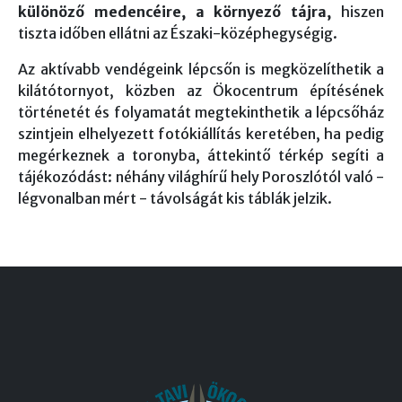
különöző medencéire, a környező tájra,
hiszen
tiszta időben ellátni az Északi-középhegységig.
Az aktívabb vendégeink lépcsőn is megközelíthetik a
kilátótornyot, közben az Ökocentrum építésének
történetét és folyamatát megtekinthetik a lépcsőház
szintjein elhelyezett fotókiállítás keretében, ha pedig
megérkeznek a toronyba, áttekintő térkép segíti a
tájékozódást: néhány világhírű hely Poroszlótól való -
légvonalban mért - távolságát kis táblák jelzik.