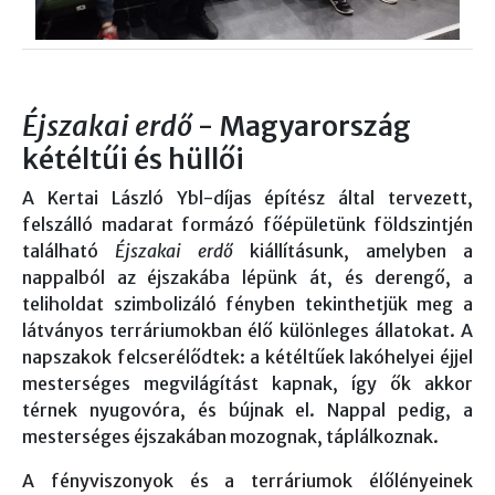
Éjszakai erdő
- Magyarország
kétéltűi és hüllői
A Kertai László Ybl-díjas építész által tervezett,
felszálló madarat formázó főépületünk földszintjén
található
Éjszakai erdő
kiállításunk, amelyben a
nappalból az éjszakába lépünk át, és derengő, a
teliholdat szimbolizáló fényben tekinthetjük meg a
látványos terráriumokban élő különleges állatokat. A
napszakok felcserélődtek: a kétéltűek lakóhelyei éjjel
mesterséges megvilágítást kapnak, így ők akkor
térnek nyugovóra, és bújnak el. Nappal pedig, a
mesterséges éjszakában mozognak, táplálkoznak.
A fényviszonyok és a terráriumok élőlényeinek