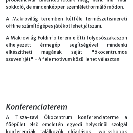
sokkoló, de mindenképpen szemléletformáló módon.
A Makrovilág teremben kétféle természetismereti
offline számítógépes játékot lehet játszani.
A Makrovilág Földinfo terem előtti folyosószakaszon
elhelyezett érmegép segítségével mindenki
elkészítheti magának saját "ökocentrumos
szuvenírjét" - 4 féle motívum közül lehet választani
Konferenciaterem
A Tisza-tavi Ökocentrum konferenciaterme a
főépület első emeletén egyedi helyszínül szolgál
konferenciák, találkozók, előadások , workshopok