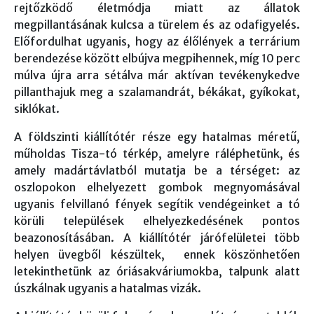
rejtőzködő életmódja miatt az állatok
megpillantásának kulcsa a türelem és az odafigyelés.
Előfordulhat ugyanis, hogy az élőlények a terrárium
berendezése között elbújva megpihennek, míg 10 perc
múlva újra arra sétálva már aktívan tevékenykedve
pillanthajuk meg a szalamandrát, békákat, gyíkokat,
siklókat.
A földszinti kiállítótér része egy hatalmas méretű,
műholdas Tisza-tó térkép, amelyre ráléphetünk, és
amely madártávlatból mutatja be a térséget: az
oszlopokon elhelyezett gombok megnyomásával
ugyanis felvillanó fények segítik vendégeinket a tó
körüli települések elhelyezkedésének pontos
beazonosításában. A kiállítótér járófelületei több
helyen üvegből készültek, ennek köszönhetően
letekinthetünk az óriásakváriumokba, talpunk alatt
úszkálnak ugyanis a hatalmas vizák.