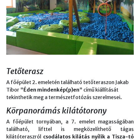
Tetőterasz
A főépület 2. emeletén található tetőteraszon Jakab
Tibor "
Éden mindenkép(p)en
" című kiállítását
tekinthetik meg a természetfotózás szerelmesei.
Körpanorámás kilátótorony
A főépület tornyában, a 7. emelet magasságában
található, lifttel is megközelíthető tágas
kilátóteraszról
csodálatos kilátás nyílik a Tisza-tó