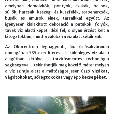
amelyben domolykók, pontyok, csukák, balinok,
süllők, harcsák, keszeg- és küszfélék, törpeharcsák,
busák és amúrok élnek, társaikkal együtt. Az
igényesen kialakított dekoráció a patakok, folyók,
tavak víz alatti képét idézi fel, s olyan érzést kelt a
látogatókban, mintha valóban a víz alatt sétálnánk.
Az Ökocentrum legnagyobb, ún. óriásakváriuma
önmagában 535 ezer literes, itt különleges víz alatti
alagútban sétálva - torzításmentes technológia
segítségével - tekinthetjük meg közel 5 méter mélyen
a víz szintje alatt a méltóságteljesen úszó
vizákat,
vágótokokat, sőregtokokat
vagy épp
kecsegéket.