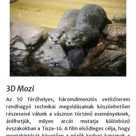
3D Mozi
Az 50 férőhelyes, háromdimenziós vetítőterem
rendhagyó technikai megoldásainak köszönhetően
részeseivé válunk a vásznon történő eseményeknek,
átélhetjük, milyen arcát mutatja különböző
évszakokban a Tisza-tó. A film elsődleges célja, hogy
megtekintését követően a nézők kedvet kapjanak a