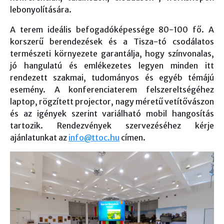
lebonyolítására.
A terem ideális befogadóképessége 80-100 fő. A
korszerű berendezések és a Tisza-tó csodálatos
természeti környezete garantálja, hogy színvonalas,
jó hangulatú és emlékezetes legyen minden itt
rendezett szakmai, tudományos és egyéb témájú
esemény. A konferenciaterem felszereltségéhez
laptop, rögzített projector, nagy méretű vetítővászon
és az igények szerint variálható mobil hangosítás
tartozik. Rendezvények szervezéséhez kérje
ajánlatunkat az
info@ttoc.hu
címen.