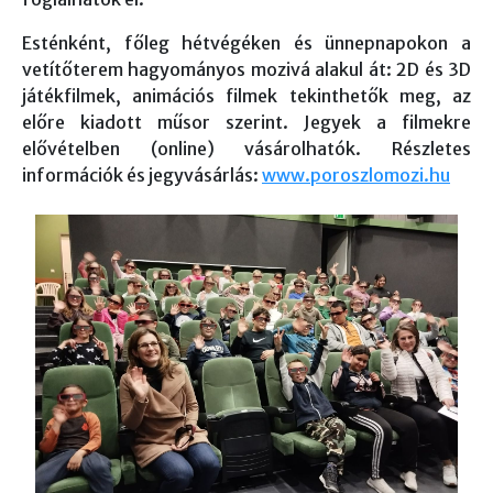
Esténként, főleg hétvégéken és ünnepnapokon a
vetítőterem hagyományos mozivá alakul át: 2D és 3D
játékfilmek, animációs filmek tekinthetők meg, az
előre kiadott műsor szerint. Jegyek a filmekre
elővételben (online) vásárolhatók. Részletes
információk és jegyvásárlás:
www.poroszlomozi.hu