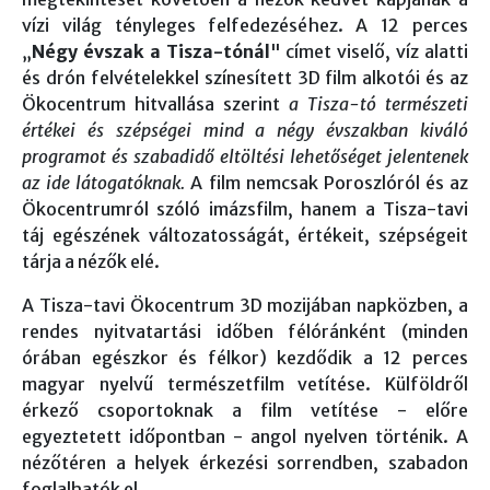
vízi világ tényleges felfedezéséhez. A 12 perces
„
Négy évszak a Tisza-tónál
" címet viselő, víz alatti
és drón felvételekkel színesített 3D film alkotói és az
Ökocentrum hitvallása szerint
a Tisza-tó természeti
értékei és szépségei mind a négy évszakban kiváló
programot és szabadidő eltöltési lehetőséget jelentenek
az ide látogatóknak.
A film nemcsak Poroszlóról és az
Ökocentrumról szóló imázsfilm, hanem a Tisza-tavi
táj egészének változatosságát, értékeit, szépségeit
tárja a nézők elé.
A Tisza-tavi Ökocentrum 3D mozijában napközben, a
rendes nyitvatartási időben félóránként (minden
órában egészkor és félkor) kezdődik a 12 perces
magyar nyelvű természetfilm vetítése. Külföldről
érkező csoportoknak a film vetítése - előre
egyeztetett időpontban - angol nyelven történik. A
nézőtéren a helyek érkezési sorrendben, szabadon
foglalhatók el.