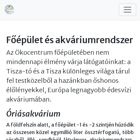
Ugrás a tartalomra
Főépület és akváriumrendszer
Az Ökocentrum főépületében nem
mindennapi élmény várja látógatóinkat: a
Tisza-tó és a Tisza különleges világa tárul
fel testközelből a hazánkban őshonos
élőlényekkel, Európa legnagyobb édesvízi
akváriumában.
Óriásakvárium
A földfelszín alatt, a főépület -1 és -2 szintjén húzódik
az összesen közel egymillió liter össztérfogatú, több
részből álló, rendkívül látványos akváriumrendszer,