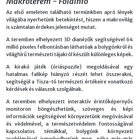
Makroterem - Földinfo
Az első emeleten található termünkben apró lények
világába nyerhetünk betekintést, hiszen a makrovilág
is számtalan érdekes jelenséget mutat.
A teremben elhelyezett 3D dianézők segítségével 64
millió pixeles felbontásban láthatóak a bolygónkról és
világhírű természeti tájakról készült különleges képek.
A kirakó játék (óriáspuzzle) megoldásával egy
hatalmas falikép hiányzó részét lehet összerakni,
segítségül a Tisza-tó természeti értékeire vonatkozó
kérdések és válaszok szolgálnak.
A teremben elhelyezett interaktív érintőképernyős
monitoron böngészhetünk, szöveges és képi
információk segítségével környezetünk megóvásával
és védelmével, a természetvédelem fontosságával
kapcsolatos témákkal, bolygónk környezeti
problémáival ismerkedhetünk meg, néha már-már